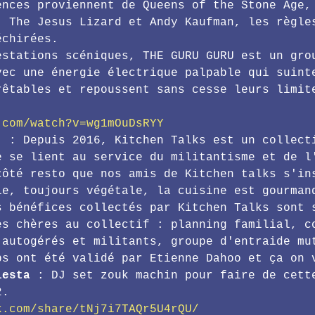
ences proviennent de Queens of the Stone Age,
, The Jesus Lizard et Andy Kaufman, les règle
échirées.
estations scéniques, THE GURU GURU est un gro
vec une énergie électrique palpable qui suint
rêtables et repoussent sans cesse leurs limit
.com/watch?v=wg1mOuDsRYY
)
 : Depuis 2016, Kitchen Talks est un collect
e se lient au service du militantisme et de l
côté resto que nos amis de Kitchen talks s'in
le, toujours végétale, la cuisine est gourman
s bénéfices collectés par Kitchen Talks sont 
es chères au collectif : planning familial, c
 autogérés et militants, groupe d'entraide mu
ps ont été validé par Etienne Dahoo et ça on 
iesta
 : DJ set zouk machin pour faire de cett
2.
k.com/share/tNj7i7TAQr5U4rQU/