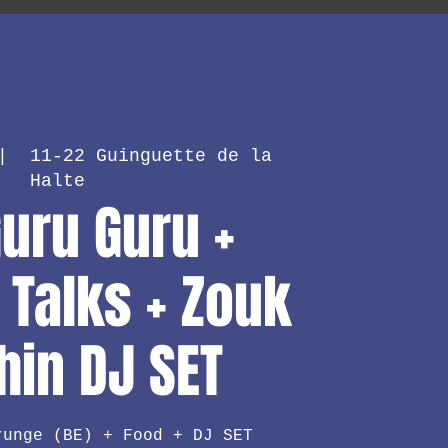
m Photo
More
|  
11-22 Guinguette de la
Halte
uru Guru +
 Talks + Zouk
in DJ SET
runge (BE) + Food + DJ SET