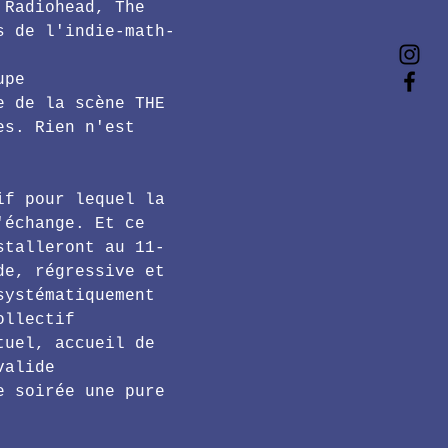
 Radiohead, The 
s de l'indie-math-
upe 
e de la scène THE 
es. Rien n'est 
if pour lequel la 
'échange. Et ce 
stalleront au 11-
de, régressive et 
systématiquement 
ollectif 
tuel, accueil de 
valide
e soirée une pure 