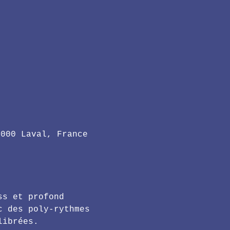
3000 Laval, France
ss et profond 
c des poly-rythmes 
librées.