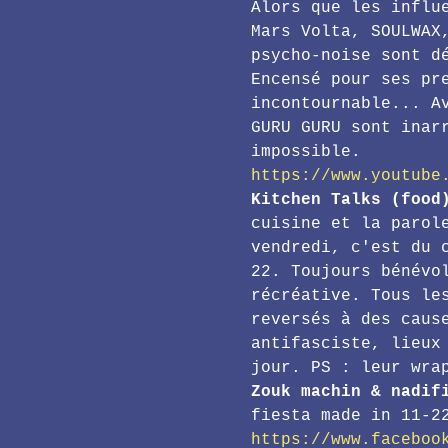
Alors que les influ
Mars Volta, SOULWAX
psycho-noise sont d
Encensé pour ses pr
incontournable... A
GURU GURU sont inar
impossible.
https://www.youtube
Kitchen Talks (food
cuisine et la parol
vendredi, c'est du 
22. Toujours bénévo
récréative. Tous le
reversés à des caus
antifasciste, lieux
jour. PS : leur wra
Zouk machin & nadif
fiesta made in 11-2
https://www.faceboo