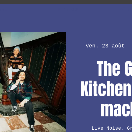
nda
LE 11-22
Albu
ven. 23 août
  
The G
Kitchen
mach
Live Noise, G