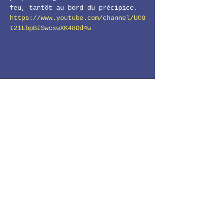
feu, tantôt au bord du précipice. 
https://www.youtube.com/channel/UCG
t21LbpBISwcxwXK48Dd4w
LE 11-22
Facebook
Instagram
11-22 GUINGUETTE DE LA HALTE
Horaires d'ouverture
Mercredi - Dimanche : 11h - 22h