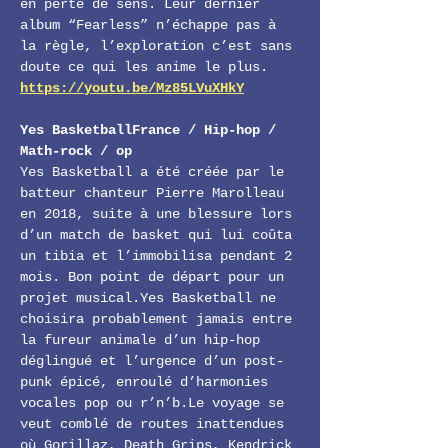
en perte de sens. Leur dernier 
album “Fearless” n’échappe pas à 
la règle, l’exploration c’est sans 
doute ce qui les anime le plus.
https://youtu.be/Mz85LVuXHkY
Yes BasketballFrance / Hip-hop / 
Math-rock / op
Yes Basketball a été créée par le 
batteur chanteur Pierre Marolleau 
en 2018, suite à une blessure lors 
d’un match de basket qui lui coûta 
un tibia et l’immobilisa pendant 2 
mois. Bon point de départ pour un 
projet musical.Yes Basketball ne 
choisira probablement jamais entre 
la fureur animale d’un hip-hop 
déglingué et l’urgence d’un post-
punk épicé, enroulé d’harmonies 
vocales pop ou r’n’b.Le voyage se 
veut comblé de routes inattendues 
où Gorillaz, Death Grips, Kendrick 