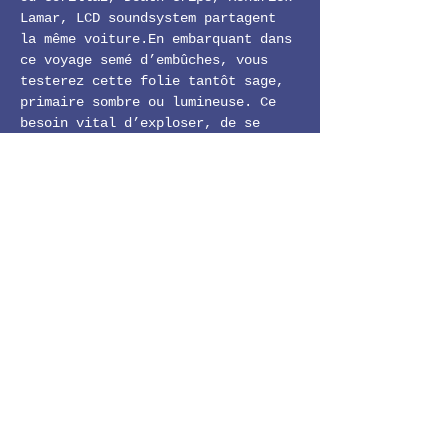
Lamar, LCD soundsystem partagent 
la même voiture.En embarquant dans 
ce voyage semé d’embûches, vous 
testerez cette folie tantôt sage, 
primaire sombre ou lumineuse. Ce 
besoin vital d’exploser, de se 
soumettre à nos nécessités 
profondes d’expression.Le groupe 
est aujourd’hui composé en trio 
avec Yoann Buffeteau (Montgomery) 
et Jérémy Rouault (Bumpkin 
Islands).  
https://youtu.be/BOACXJ6mv0Q
https://www.6par4.com/agenda/june-
bug/