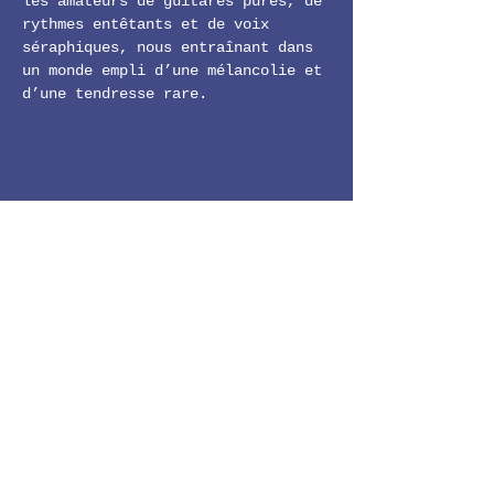
les amateurs de guitares pures, de 
rythmes entêtants et de voix 
séraphiques, nous entraînant dans 
un monde empli d’une mélancolie et 
d’une tendresse rare.
LE 11-22
Facebook
Instagram
11-22 GUINGUETTE DE LA HALTE
Horaires d'ouverture