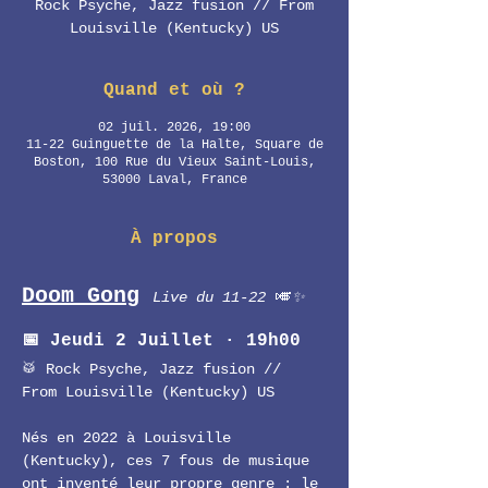
Rock Psyche, Jazz fusion // From
Louisville (Kentucky) US
Quand et où ?
02 juil. 2026, 19:00
11-22 Guinguette de la Halte, Square de
Boston, 100 Rue du Vieux Saint-Louis,
53000 Laval, France
À propos
Doom Gong
🎺
Live du 11-22 
✨
📅 Jeudi 2 Juillet · 19h00 
🥁 Rock Psyche, Jazz fusion // 
From Louisville (Kentucky) US
Nés en 2022 à Louisville 
(Kentucky), ces 7 fous de musique 
ont inventé leur propre genre : le 