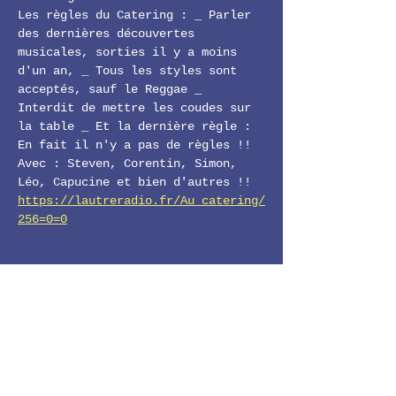
Les règles du Catering : _ Parler 
des dernières découvertes 
musicales, sorties il y a moins 
d'un an, _ Tous les styles sont 
acceptés, sauf le Reggae _ 
Interdit de mettre les coudes sur 
la table _ Et la dernière règle : 
En fait il n'y a pas de règles !!
Avec : Steven, Corentin, Simon, 
Léo, Capucine et bien d'autres !!
https://lautreradio.fr/Au_catering/
256=0=0
LE 11-22