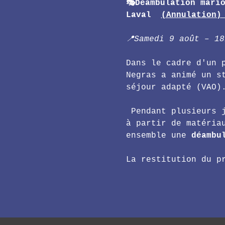
🎭Déambulation mari
Laval  
(Annulation)
📍Samedi 9 août – 1
Dans le cadre d'un 
Negras a animé un s
séjour adapté (VAO)
 Pendant plusieurs 
à partir de matéria
ensemble une 
déambu
La restitution du p