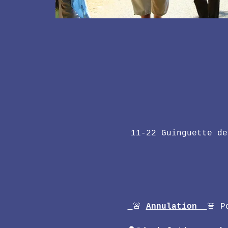
11-22 Guinguette de
🚨 
Annulation  
🚨 P