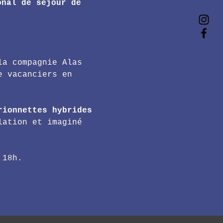
onal de séjour de 
la compagnie Alas 
e vacanciers en 
rionnettes hybrides
lation et imaginé 
 18h. 