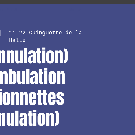
m Photo
More
|  
11-22 Guinguette de la
Halte
nnulation)
mbulation
ionnettes
nulation)