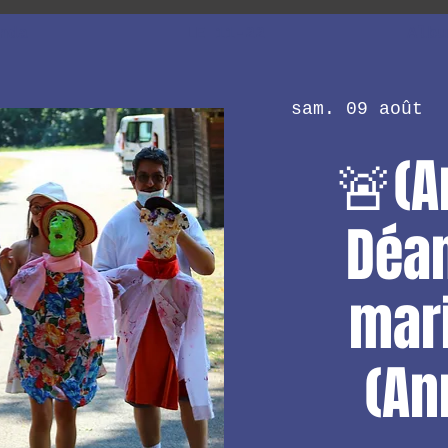
nda
LE 11-22
Albu
sam. 09 août
  
🚨(A
Déa
mar
(An