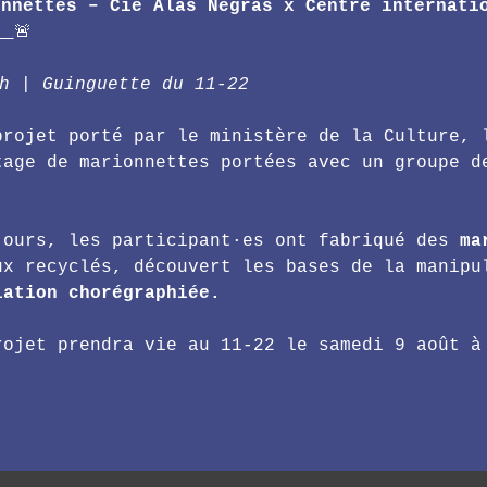
onnettes – Cie Alas Negras x Centre internati
  
🚨
8h | Guinguette du 11-22
projet porté par le ministère de la Culture, 
tage de marionnettes portées avec un groupe d
.
jours, les participant·es ont fabriqué des 
ma
ux recyclés, découvert les bases de la manipu
lation chorégraphiée. 
rojet prendra vie au 11-22 le samedi 9 août à