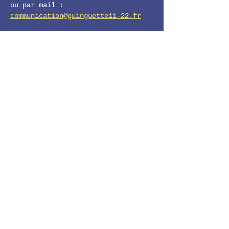
ou par mail : 
communication@guinguette11-22.fr
💛 Une belle façon de faire 
entendre ce qui te fait vibrer !
LE 11-22
Facebook
Instagram
11-22 GUINGUETTE DE LA HALTE
Horaires d'ouverture