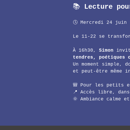
📚 
Lecture pou
🕓 Mercredi 24 juin
Le 11-22 se transfo
À 16h30, 
Simon 
invi
tendres, poétiques 
Un moment simple, d
et peut-être même i
🎒 Pour les petits 
📍 Accès libre, dan
🌞 Ambiance calme e