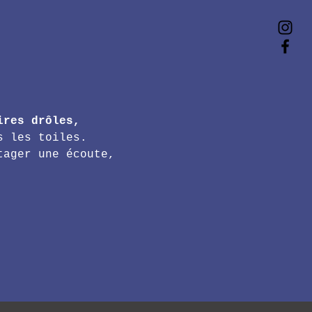
ires drôles, 
s les toiles.
tager une écoute, 
.