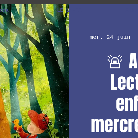
nda
LE 11-22
Albu
mer. 24 juin
  
🚨 A
Lec
enf
mercre