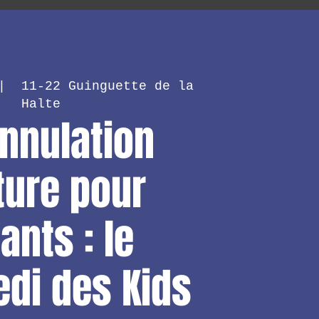
m Photo
More
|  
11-22 Guinguette de la
Halte
nnulation
ture pour
ants : le
di des Kids