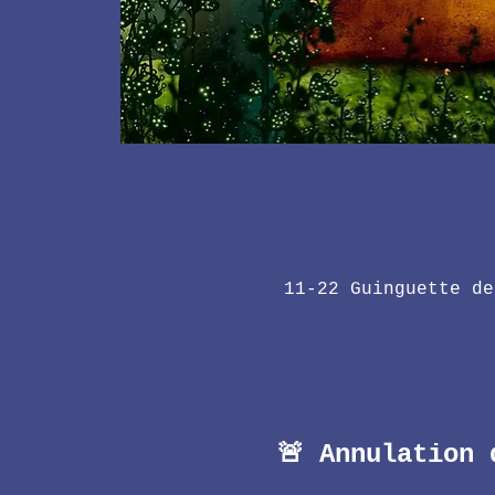
11-22 Guinguette de
🚨 Annulation 